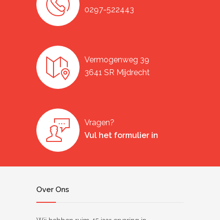
0297-522443
Vermogenweg 39
3641 SR Mijdrecht
Vragen?
Vul het formulier in
Over Ons