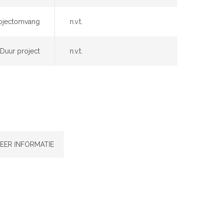
ojectomvang
n.v.t.
Duur project
n.v.t.
EER INFORMATIE