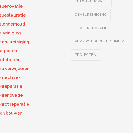
BETONRENOVATIE
lrenovatie
lrestauratie
GEVELREINIGING
elonderhoud
GEVELRENOVATIE
lreiniging
drukreiniging
PERSOON GEVELTECHNIEK
regneren
PROJECTEN
ofoberen
fiti verwijderen
ntechniek
nreparatie
nrenovatie
nrot reparatie
kon bouwen