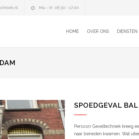
chniek.nl
Ma - Vr: 08.30 - 17.00
HOME
OVER ONS
DIENSTEN
RDAM
SPOEDGEVAL BA
Persoon Geveltechniek kreeg een
naar beneden kwamen. Wat uiteraa