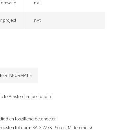
ctomvang
n.v.t.
r project
n.v.t.
EER INFORMATIE
tie te Amsterdam bestond uit:
digd en loszittend betondelen
roesten tot norm SA 21/2.(S-Protect M Remmers)