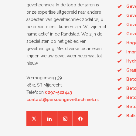
geveltechniek. In de loop der jaren is
Geve
onze expertise uitgebreid naar andere
Geve
aspecten van geveltechniek zodat wij u
Gev
beter van dienst kunnen zijn. Wij zijn met
Geve
name actief in de Randstad. We zijn de
specialisten op het gebied van
Hoge
gevelreiniging. Met diverse technieken
Imp
krijgen we uw gevel weer helemaal tot
Hydr
nieuw.
Graf
Vermogenweg 39
Beto
3641 SR Mijdrecht
Beto
Telefoon
0297-522443
Beto
contact@persoongeveltechniek.nl
Beto
Bal