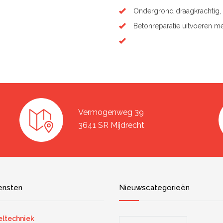
Ondergrond draagkrachtig, 
Betonreparatie uitvoeren me
Vermogenweg 39
3641 SR Mijdrecht
ensten
Nieuwscategorieën
ltechniek