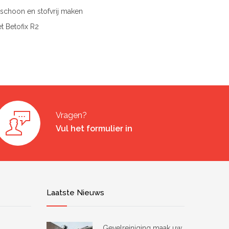
schoon en stofvrij maken
t Betofix R2
Vragen?
Vul het formulier in
Laatste Nieuws
Gevelreiniging maak uw