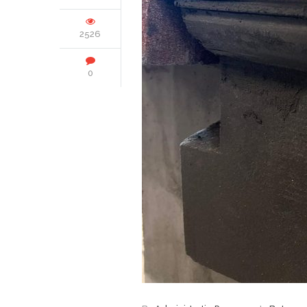
2526
0