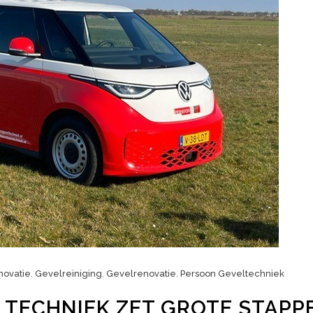
novatie
,
Gevelreiniging
,
Gevelrenovatie
,
Persoon Geveltechniek
TECHNIEK ZET GROTE STAPP