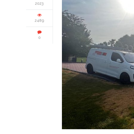
2023
2489
0