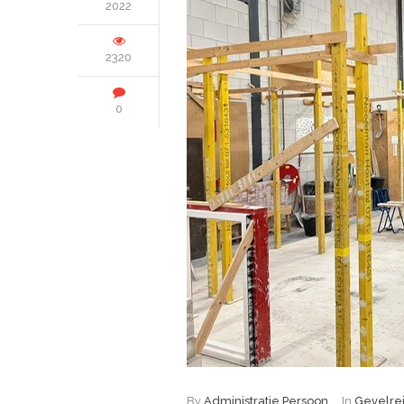
2022
2320
0
By
Administratie Persoon
In
Gevelrei