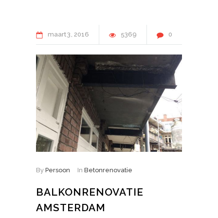
maart
3
2016
5369
0
By
Persoon
In
Betonrenovatie
BALKONRENOVATIE
AMSTERDAM