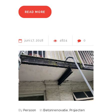
READ MORE
juni
17
2018
4824
0
By
Persoon
In
Betonrenovatie
,
Projecten