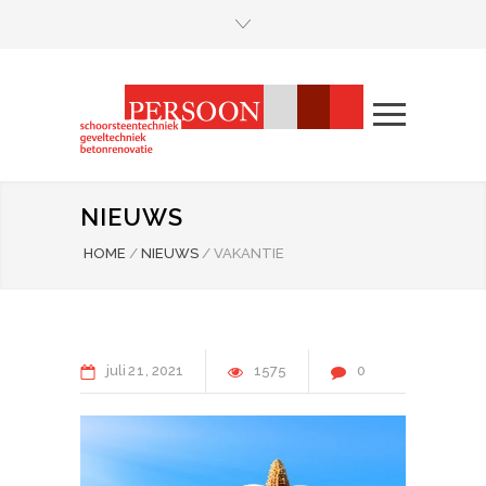
NIEUWS
HOME
/
NIEUWS
/
VAKANTIE
juli
21
2021
1575
0