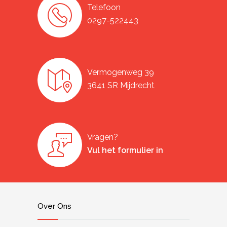
Telefoon
0297-522443
Vermogenweg 39
3641 SR Mijdrecht
Vragen?
Vul het formulier in
Over Ons