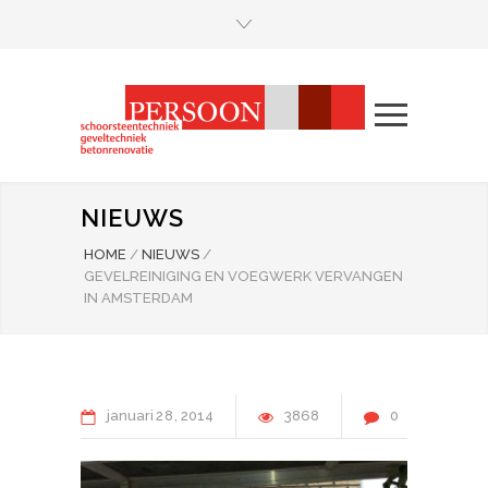
NIEUWS
HOME
/
NIEUWS
/
GEVELREINIGING EN VOEGWERK VERVANGEN
IN AMSTERDAM
januari
28
2014
3868
0