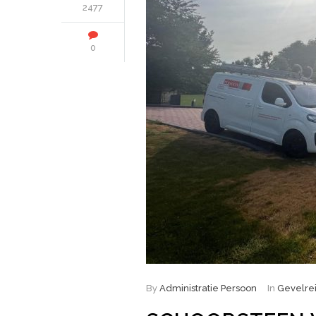
2477
0
By
Administratie Persoon
In
Gevelrei