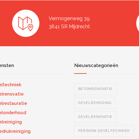
Vermogenweg 39
3641 SR Mijdrecht
ensten
Nieuwscategorieën
ltechniek
BETONRENOVATIE
lrenovatie
lrestauratie
GEVELREINIGING
elonderhoud
GEVELRENOVATIE
lreiniging
drukreiniging
PERSOON GEVELTECHNIEK