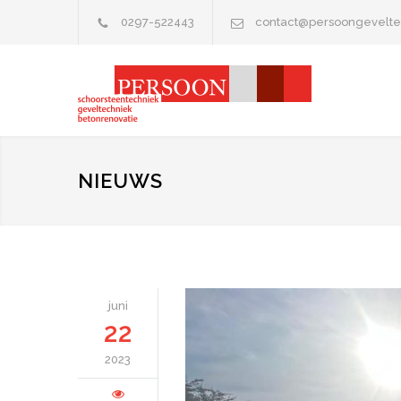
0297-522443
contact@persoongevelte
NIEUWS
juni
22
2023