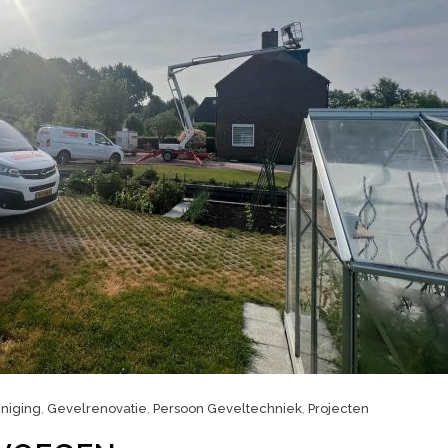
niging
,
Gevelrenovatie
,
Persoon Geveltechniek
,
Projecten